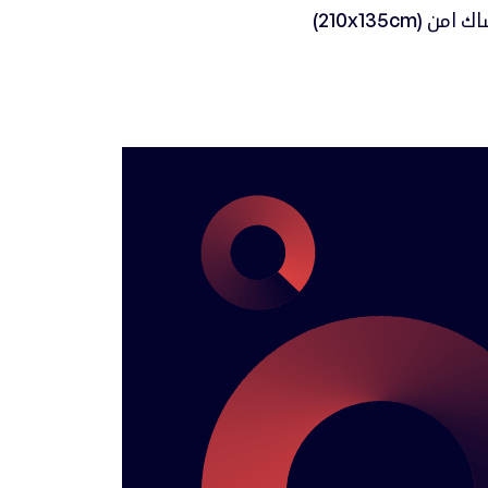
من (210x135cm)