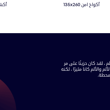
أكواخ امن 135x260
أكشاك ا
م ، لقد كان حزينًا على مر
م والألم كانا مثيرًا ، لكنه
لمحطة.